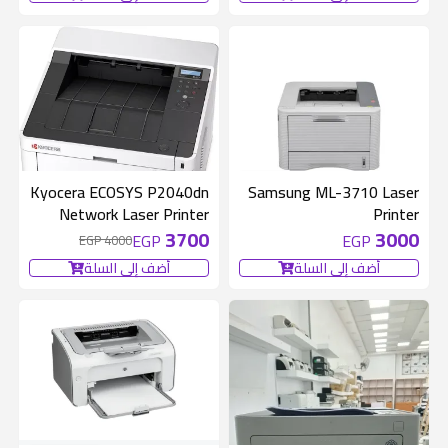
متوفر 1 قطع
300 EGP
Kyocera ECOSYS P2040dn
Samsung ML-3710 Laser
Network Laser Printer
Printer
3700
3000
EGP
EGP
4000 EGP
أضف إلى السلة
أضف إلى السلة