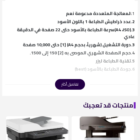
1
.
لمعالجة المتعددة مدعومة نعم
ا
2.عدد خراطيش الطباعة 1 باللون الأسود
3.(ISO‏، A4)سرعة الطباعة بالأسود حتى 22 صفحة في الدقيقة
عادي
3.دورة التشغيل (شهرياً، بحجم A4)
[1] حتى 10,000 صفحة
4.حجم الصفحة الشهري الموصى به [2] 150 إلى 1500.
5.تقنية الطباعة ليزر
6.جودة الطباعة بالأسود (best)
تفاصيل أكثر
منتجات قد تعجبكً