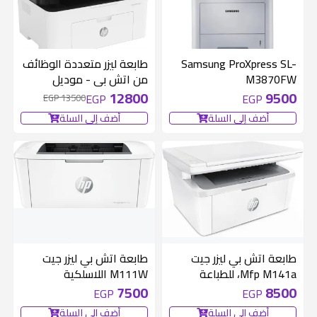
700 EGP
متوفر 1 قطع
Samsung ProXpress SL-
طابعة ليزر متعددة الوظائف
M3870FW
من اتش بي - موديل
137fnw
12800
9500
EGP
EGP
13500 EGP
أضف إلى السلة
أضف إلى السلة
متوفر 1 قطع
متوفر 1 قطع
طابعة اتش بي ليزر جيت
طابعة اتش بي ليزر جيت
Mfp M141a، للطباعة
M111W اللاسلكية
والنسخ والمسح
7500
8500
EGP
EGP
أضف إلى السلة
أضف إلى السلة