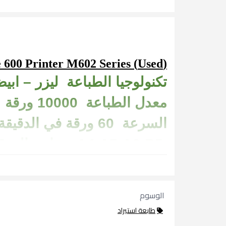
(used) HP LaserJet Enterprise 600 Printer M602 Series
تكنولوجيا الطباعة ليزر – اب
معدل الطباعة 10000 ورقة
السرعة 60 ورقة في الدقيقة
A4-A5-A6-B5 مقاس الورق
Mobile – Usb – Network التوصيل
انظمة التشغيل 7 -8-10-11
الوسوم
طابعة استيراد