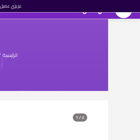
عزيزي عميل ا
المهندس تك
الماركات
العروض
الرئيسية
/
1 / 2