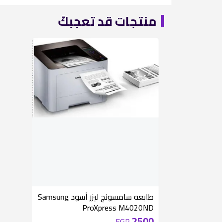
منتجات قد تعجبكً
غير متوفر
طابعه سامسونج ليزر أسود Samsung
ProXpress M4020ND
2500
EGP