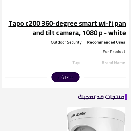
Tapo c200 360-degree smart wi-fi pan
and tilt camera, 1080 p - white
Outdoor Security
Recommended Uses
For Product
Tapo
Brand Name
Tapo C200
Model Name
تفاصيل أكثر
Wireless
Connectivity
Technology
منتجات قد تعجبكً
2 Way Audio
Special Features
Indoor
Indoor Outdoor Usage
Smartphone
Compatible Devices