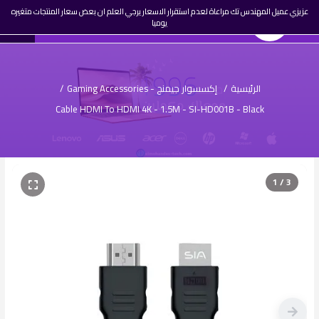
☰
عزيزي عميل المهندس تك مراعاة لعدم استقرار الاسعار يرجي العلم ان بعض سعار المنتجات متغيره
0
المهندس تك
AR
يوميا
تسجيل
دخول
الرئيسية
/
إكسسوار جيمنج - Gaming Accessories
/
Cable HDMI To HDMI 4K - 1.5M - SI-HD001B - Black
1 / 3