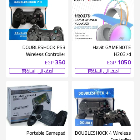
DOUBLESHOCK PS3
Havit GAMENOTE
Wireless Controller
H2037d
350
1050
EGP
EGP
أضف إلى السلة
أضف إلى السلة
Portable Gamepad
DOUBLESHOCK 4 Wireless
Controller