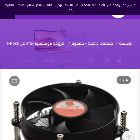
☰
عزيزي عميل المهندس تك مراعاة لعدم استقرار الاسعار يرجي العلم ان بعض سعار المنتجات متغيره
0
المهندس تك
AR
يوميا
تسجيل
دخول
الرئيسية
/
ملحقات داخلية - كمبيوتر
/
مروحة بروسيسور intel من I-Rock
1 / 4