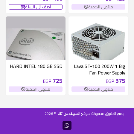
منتهى الكمية
أضف إلى السلة
غير متوفر
غير متوفر
HARD INTEL 180 GB SSD
Lava ST-100 200W 1 Big
Fan Power Supply
725
375
EGP
EGP
منتهى الكمية
منتهى الكمية
المهندس تك ©
جميع الحقوق محفوظة لموقع
2026