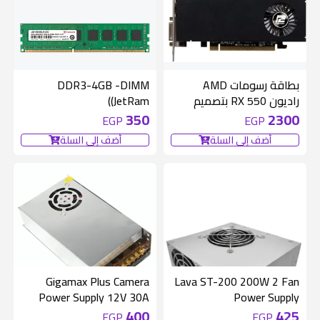
بطاقة رسومات AMD
DDR3-4GB -DIMM
راديون RX 550 بتصميم
(JetRam)
منخفض مع ذاكرة GDDR5
350
2300
EGP
EGP
سعة 2 جيجابايت
أضف إلى السلة
أضف إلى السلة
غير متوفر
Gigamax Plus Camera
Lava ST-200 200W 2 Fan
Power Supply 12V 30A
Power Supply
400
425
EGP
EGP