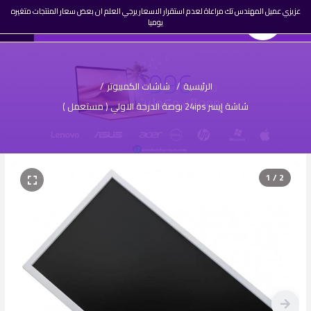
☰
عزيزي عميل المهندس تك مراعاة لعدم استقرار الاسعار يرجي العلم ان بعض سعار المنتجات متغيره
0
المهندس تك
AR
يوميا
تسجيل
دخول
الرئيسية
/
شاشات الكمبيوتر
/
شاشة إيسر 24ips بوصة الدرجة الاولي ( مستعمل )
1 / 2