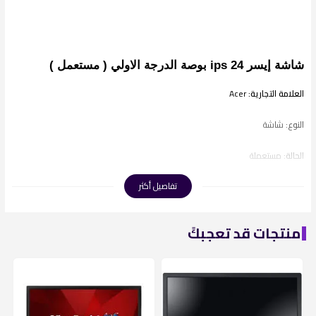
شاشة إيسر 24 ips بوصة الدرجة الاولي ( مستعمل )
العلامة التجارية:
Acer
النوع:
شاشة
الحالة:
مستعملة
تفاصيل أكثر
نوع العرض:
إل إي دي
تصميم الشاشة:
مسطحة
منتجات قد تعجبكً
حجم الشاشة:
24 بوصة
معدل العرض الفريمات:
60 هرتز ~ 75 هرتز
وقت الإستجابة:
5 ملي ثانية