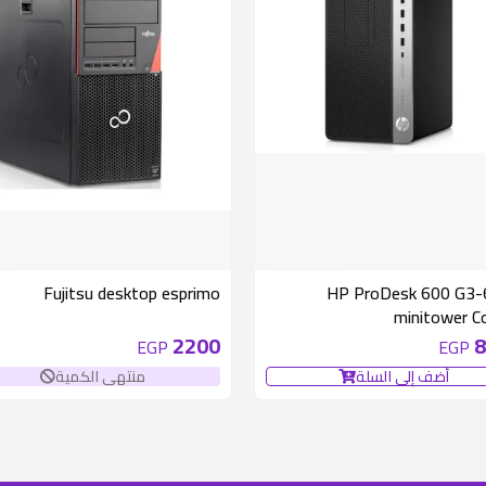
متوفر 1 قطع
غير 
Fujitsu desktop esprimo
6700-HP ProDesk 600 G3
minitower Co
2200
8
EGP
EGP
أضف إلى السلة
منتهى الكمية