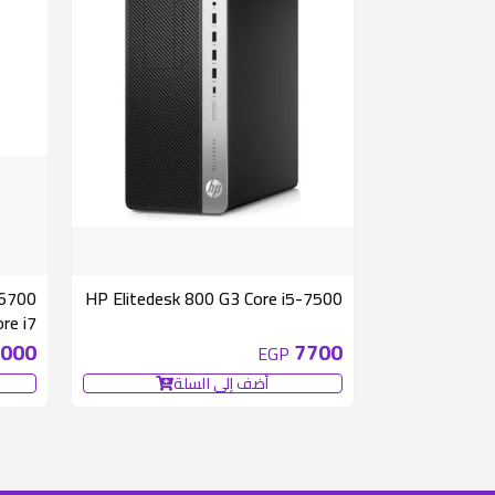
HP Elitedesk 800 G3 Core i5-7500
re i7
000
7700
EGP
أضف إلى السلة