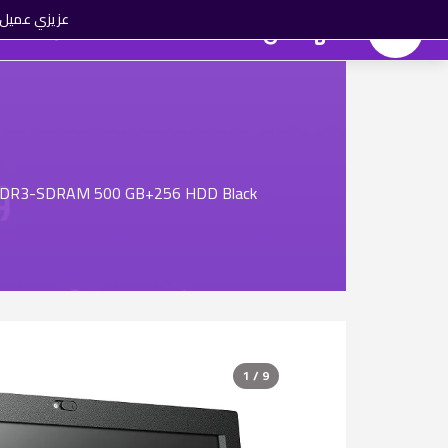
عزيزي عميل ا
المهندس تك
الماركات
العروض
 GB DDR3-SDRAM 500 GB+256 HDD Black
1 / 9