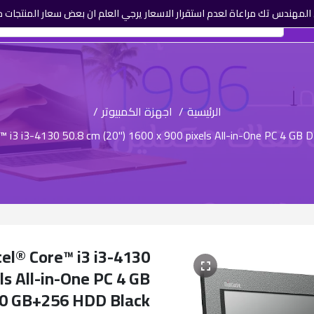
لمهندس تك مراعاة لعدم استقرار الاسعار يرجي العلم ان بعض سعار المنتجات م
الرئيسية
/
اجهزة الكمبيوتر
/
e™ i3 i3-4130 50.8 cm (20") 1600 x 900 pixels All-in-One PC 4
el® Core™ i3 i3-4130
ls All-in-One PC 4 GB
 GB+256 HDD Black