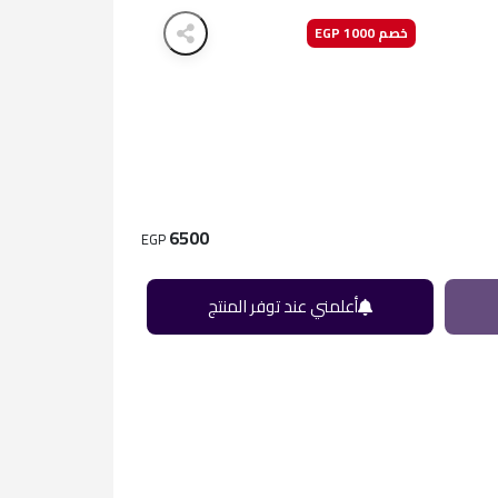
خصم 1000 EGP
6500
EGP
أعلمني عند توفر المنتج