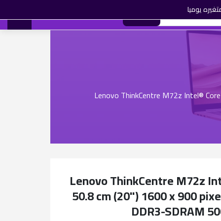
تغيره يوميا
0
بحث
AR
Lenovo ThinkCentre M72z Intel® Cor
Lenovo ThinkCentre M72z Int
50.8 cm (20") 1600 x 900 pixe
DDR3-SDRAM 500