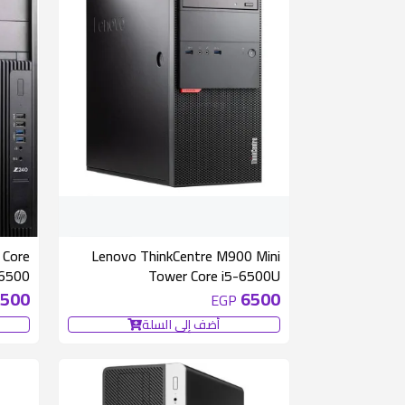
متوفر 1 قطع
 Core
Lenovo ThinkCentre M900 Mini
-6500
Tower Core i5-6500U
500
6500
EGP
أضف إلى السلة