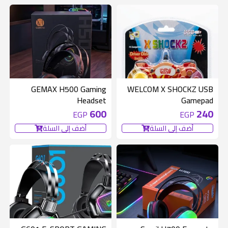
مصدر الطاقة
Corded Electric
الشركة المصنعة
Utopia
GEMAX H500 Gaming
WELCOM X SHOCKZ USB
Headset
Gamepad
600
240
EGP
EGP
أضف إلى السلة
أضف إلى السلة