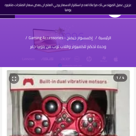
☰
عزيزي عميل المهندس تك مراعاة لعدم استقرار الاسعار يرجي العلم ان بعض سعار المنتجات متغيره
0
المهندس تك
AR
يوميا
تسجيل
دخول
الرئيسية
/
إكسسوار جيمنج - Gaming Accessories
/
وحدة تحكم للكمبيوتر واللاب توب من يتوبيا جابر
1 / 4