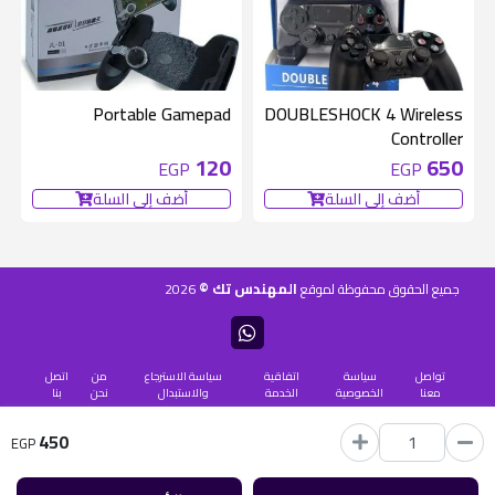
Portable Gamepad
DOUBLESHOCK 4 Wireless
Controller
120
650
EGP
EGP
أضف إلى السلة
أضف إلى السلة
المهندس تك ©
جميع الحقوق محفوظة لموقع
2026
تواصل
سياسة
اتفاقية
سياسة الاسترجاع
من
اتصل
معنا
الخصوصية
الخدمة
والاستبدال
نحن
بنا
450
يستخدم
منصة شنطة
EGP