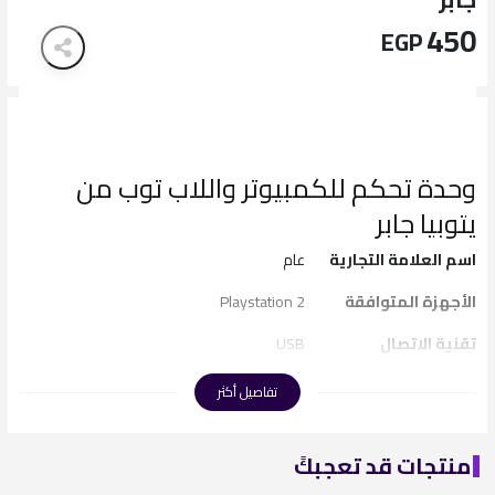
450
EGP
وحدة تحكم للكمبيوتر واللاب توب من
يتوبيا جابر
اسم العلامة التجارية
عام
الأجهزة المتوافقة
Playstation 2
تقنية الاتصال
USB
مميزات خاصة
Ergonomic, Wireless
تفاصيل أكثر
وزن تغليف المنتج
1
منتجات قد تعجبكً
منصة الأجهزة
نينتندو وي