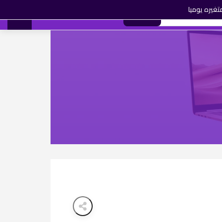
تغيره يوميا
0
بحث
AR