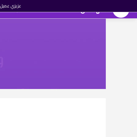
عزيزي عميل ا
المهندس تك
الماركات
العروض