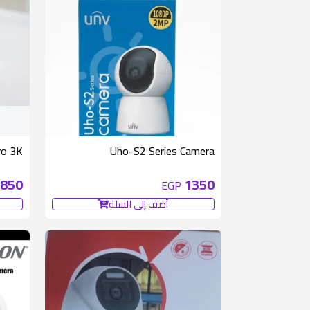
ro 3K
Uho-S2 Series Camera
850
1350
EGP
أضف إلى السلة