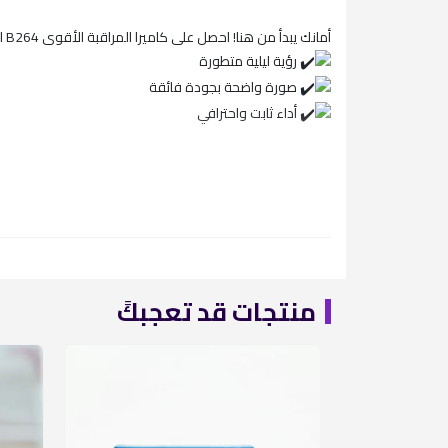
أمانك يبدأ من هنا! احصل على كاميرا المراقبة الأقوى Yes-Original B264 بجودة عالية وأداء لا يقارن!
رؤية ليلية متطورة
صورة واضحة بجودة فائقة
أداء ثابت واحترافي
منتجات قد تعجبكً