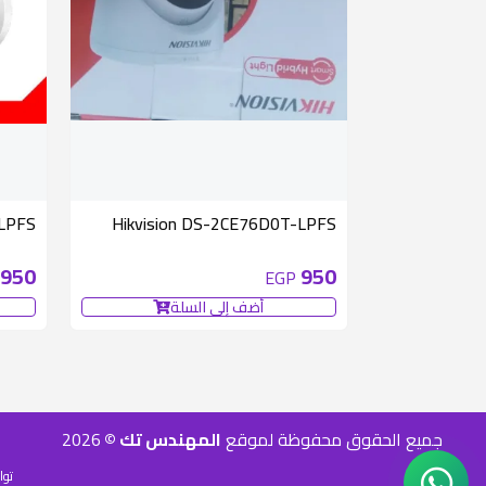
-LPFS
Hikvision DS-2CE76D0T-LPFS
950
950
EGP
أضف إلى السلة
جميع الحقوق محفوظة لموقع
المهندس تك ©
2026
توا