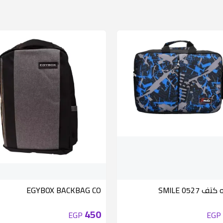
 SMILE 0527
EGYBOX BACKBAG CO
450
EGP
EGP