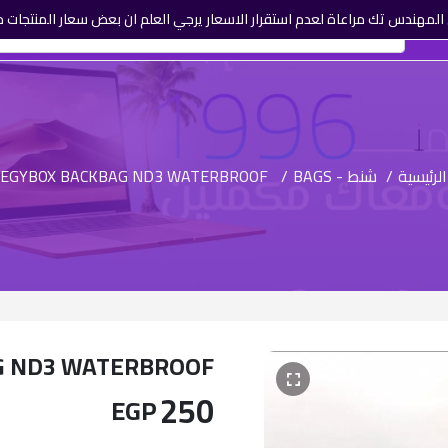
لمهندس تك مراعاة لعدم استقرار الاسعار يرجي العلم ان بعض سعار المنتجات م
الرئيسية
/
شنط - BAGS
/
EGYBOX BACKBAG ND3 WATERBROOF
G ND3 WATERBROOF
250
EGP