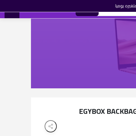
تغيره يوميا
0
بحث
AR
EGYBOX BACKBA