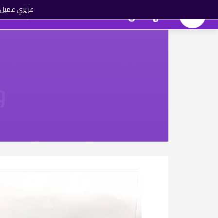
عزيزي عميل ا
المهندس تك
الماركات
العروض