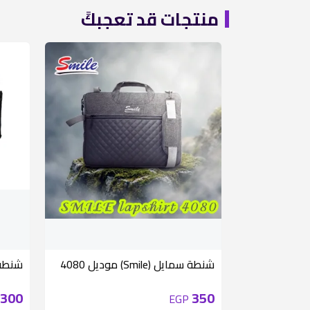
منتجات قد تعجبكً
شنطة سمايل (Smile) موديل 4080
شنطه كتف
300
350
EGP