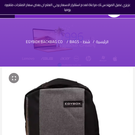
☰
عزيزي عميل المهندس تك مراعاة لعدم استقرار الاسعار يرجي العلم ان بعض سعار المنتجات متغيره
0
المهندس تك
AR
يوميا
تسجيل
دخول
الرئيسية
/
شنط - BAGS
/
EGYBOX BACKBAG CO