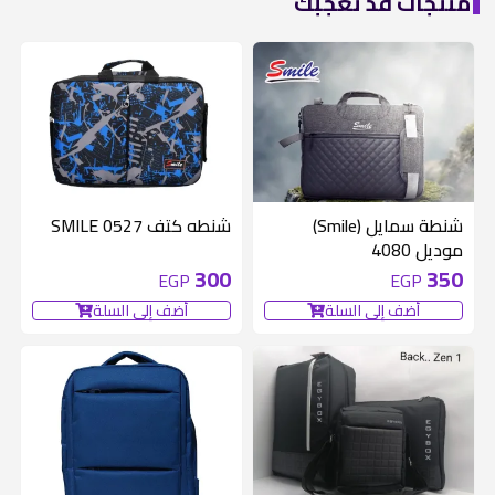
منتجات قد تعجبكً
شنطة سمايل (Smile)
شنطه كتف SMILE 0527
موديل 4080
300
350
EGP
EGP
أضف إلى السلة
أضف إلى السلة