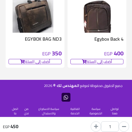
EGYBOX BAG ND3
Egybox Back 4
350
400
EGP
EGP
أضف إلى السلة
أضف إلى السلة
المهندس تك ©
جميع الحقوق محفوظة لموقع
2026
تواصل
سياسة
اتفاقية
سياسة الاسترجاع
من
اتصل
معنا
الخصوصية
الخدمة
والاستبدال
نحن
بنا
450
يستخدم
منصة شنطة
EGP