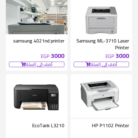
● السرعة : 40 صفحة
فى الدقيقة
متوفر 1 قطع
samsung 4021nd printer
Samsung ML-3710 Laser
● دقة الطباعة : dpi
Printer
3000
3000
EGP
EGP
1200X1200
أضف إلى السلة
أضف إلى السلة
● الذاكرة : 1.5 جيجا
ذاكرة مؤقته هارد
ديسك 160 جيجا
متوفر 1 قطع
متوفر 1 قطع
EcoTank L3210
HP P1102 Printer