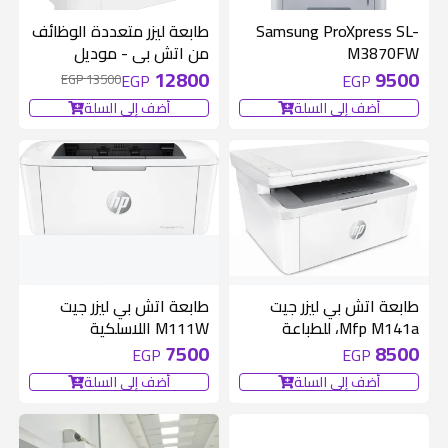
واسود .
700 EGP
متوفر 1 قطع
Samsung ProXpress SL-
طابعة ليزر متعددة الوظائف
M3870FW
من اتش بي - موديل
•* طباعة
137fnw
12800
9500
EGP
EGP
13500 EGP
أضف إلى السلة
أضف إلى السلة
* نتوورك
* يو اس بي
* دوبلكس (وش وضهر
متوفر 1 قطع
متوفر 1 قطع
طابعة اتش بي ليزر جيت
طابعة اتش بي ليزر جيت
Mfp M141a، للطباعة
M111W اللاسلكية
اوتوماتيك )
والنسخ والمسح
7500
8500
EGP
EGP
أضف إلى السلة
أضف إلى السلة
المواصفات: