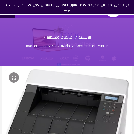
☰
عزيزي عميل المهندس تك مراعاة لعدم استقرار الاسعار يرجي العلم ان بعض سعار المنتجات متغيره
0
المهندس تك
AR
يوميا
تسجيل
دخول
الرئيسية
/
طابعات وسكانرز
/
Kyocera ECOSYS P2040dn Network Laser Printer