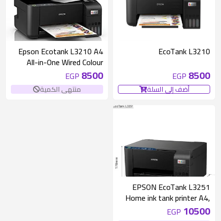
متوفر 1 قطع
غير متوفر
Epson Ecotank L3210 A4
EcoTank L3210
All-in-One Wired Colour
Home Inkjet Printers, Black
8500
8500
EGP
EGP
أضف إلى السلة
منتهى الكمية
غير متوفر
EPSON EcoTank L3251
Home ink tank printer A4,
colour, 3-in-1 printer with
10500
EGP
WiFi and SmartPanel App