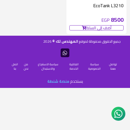
متوفر 1 قطع
EcoTank L3210
8500
EGP
أضف إلى السلة
المهندس تك ©
جميع الحقوق محفوظة لموقع
2026
تواصل
سياسة
اتفاقية
سياسة الاسترجاع
من
اتصل
معنا
الخصوصية
الخدمة
والاستبدال
نحن
بنا
يستخدم
منصة شنطة