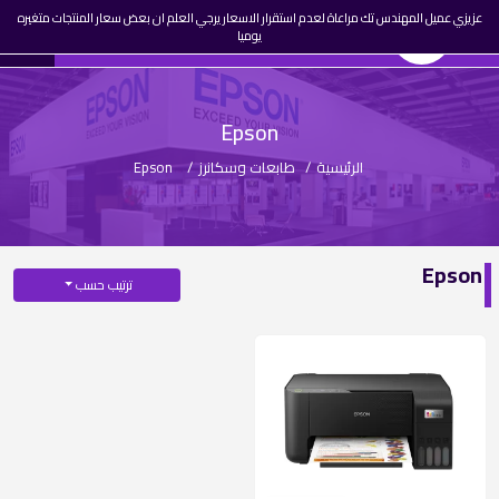
☰
عزيزي عميل المهندس تك مراعاة لعدم استقرار الاسعار يرجي العلم ان بعض سعار المنتجات متغيره
0
المهندس تك
AR
يوميا
تسجيل
دخول
Epson
الرئيسية
/
طابعات وسكانرز
/
Epson
Epson
ترتيب حسب