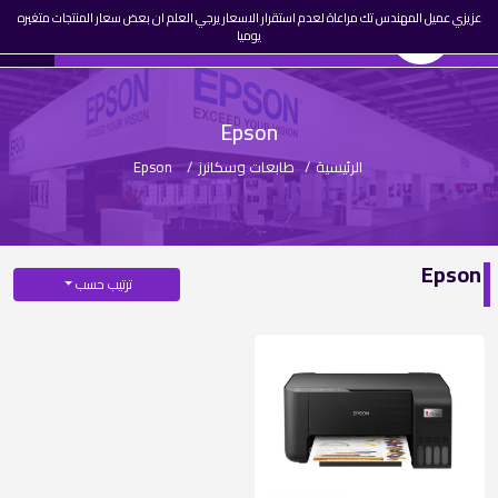
☰
عزيزي عميل المهندس تك مراعاة لعدم استقرار الاسعار يرجي العلم ان بعض سعار المنتجات متغيره
0
المهندس تك
AR
يوميا
تسجيل
دخول
Epson
الرئيسية
/
طابعات وسكانرز
/
Epson
Epson
ترتيب حسب