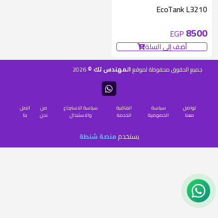
متوفر 1 قطع
EcoTank L3210
8500
EGP
أضف إلى السلة
المهندس تك ©
جميع الحقوق محفوظة لموقع
2026
تواصل
سياسة
اتفاقية
سياسة الاسترجاع
من
اتصل
معنا
الخصوصية
الخدمة
والاستبدال
نحن
بنا
يستخدم
منصة شنطة