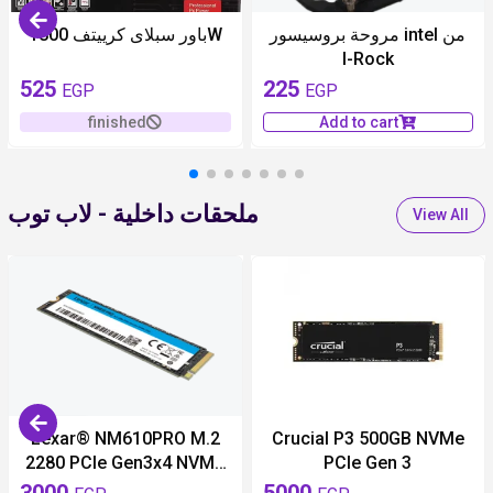
unavailable
مروحة بروسيسور intel من
باور سبلاى كرييتف 1800W
I-Rock
525
225
EGP
EGP
finished
Add to cart
ملحقات داخلية - لاب توب
View All
unavailable
Lexar® NM610PRO M.2
Crucial P3 500GB NVMe
2280 PCIe Gen3x4 NVMe
PCIe Gen 3
SSD 1TP-
3000
5000