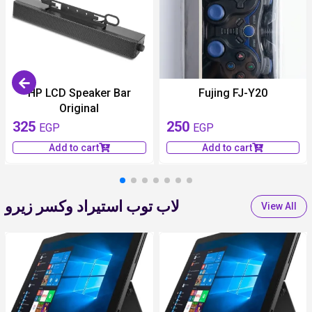
HP LCD Speaker Bar
Fujing FJ-Y20
Original
325
250
EGP
EGP
Add to cart
Add to cart
لاب توب استيراد وكسر زيرو
View All