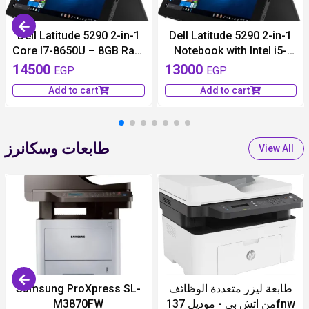
available 1 pieces
available 1 pieces
Dell Latitude 5290 2-in-1
Dell Latitude 5290 2-in-1
Core I7-8650U – 8GB Ram
Notebook with Intel i5-
– 256GB SSD
8350U, 8GB 256GB SSD,
14500
13000
EGP
EGP
12.3 الرائع من الجيل الثامن
Add to cart
Add to cart
لابتوب ديل 2 في 1
طابعات وسكانرز
View All
available 1 pieces
700 EGP
Samsung ProXpress SL-
طابعة ليزر متعددة الوظائف
M3870FW
من اتش بي - موديل 137fnw