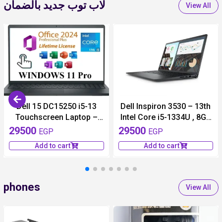
لاب توب جديد بالضمان
View All
available 1 pieces
available 1 pieces
Dell 15 DC15250 i5-13
Dell Inspiron 3530 – 13th
Touchscreen Laptop –
Intel Core i5-1334U , 8GB
Intel Core i5-1334U, 8GB
RAM, 512GB SSD, Intel
29500
29500
EGP
EGP
RAM, 512GB SSD (Carbon
UHD Graphics, 15.6 Inch
Add to cart
Add to cart
Black), Accessories
FHD (1920 x 1080) Anti-
Bundle Included
Glare – Carbon Black
phones
View All