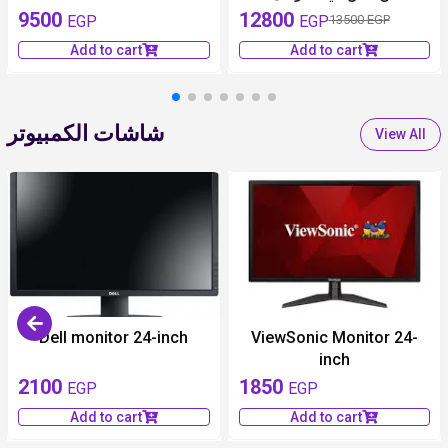
9500
12800
EGP
EGP
13500 EGP
Add to cart
Add to cart
شاشات الكمبيوتر
View All
Dell monitor 24-inch
ViewSonic Monitor 24-
inch
2100
1850
EGP
EGP
Add to cart
Add to cart