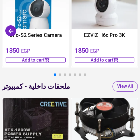
Uho-S2 Series Camera
EZVIZ H6c Pro 3K
1350
1850
EGP
EGP
Add to cart
Add to cart
ملحقات داخلية - كمبيوتر
View All