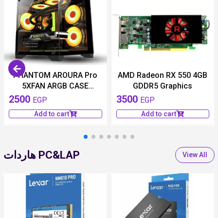
PHANTOM AROURA Pro
AMD Radeon RX 550 4GB
5XFAN ARGB CASE
GDDR5 Graphics
GAMING-
2500
3500
EGP
EGP
Add to cart
Add to cart
هاردات PC&LAP
View All