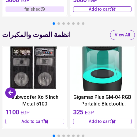
EGP
EGP
finished
Add to cart
انظمة الصوت والمكبرات
View All
Subwoofer Xo 5 Inch
Gigamax Plus GM-04 RGB
Metal 5100
Portable Bluetooth
Speaker
1100
325
EGP
EGP
Add to cart
Add to cart