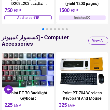
D203L‏ 203L‏ لطابعة
(yield 1200 pages)
سامسونج
750
1500
EGP
EGP
Add to cart
finished
إكسسوار كمبيوتر - Computer
View All
Accessories
Point PT-70 Backlight
Point PT-704 Wireless
Keyboard
Keyboard And Mouse
225
325
EGP
EGP