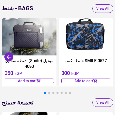
شنط - BAGS
View All
شنطه كتف SMILE 0527
شنطة سمايل (Smile) موديل
4080
350
300
EGP
EGP
Add to cart
Add to cart
تجميعة جيمنج
View All