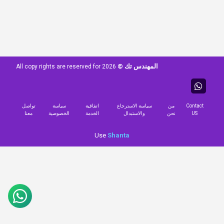
المهندس تك ©
All copy rights are reserved for
2026
Contact
من
سياسة الاسترجاع
اتفاقية
سياسة
تواصل
US
نحن
والاستبدال
الخدمة
الخصوصية
معنا
Use
Shanta