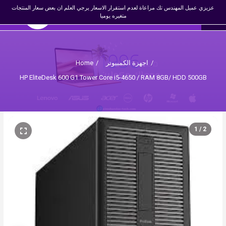
×
عزيزي عميل المهندس تك مراعاة لعدم استقرار الاسعار يرجي العلم ان بعض سعار المنتجات
☰
0
EN
المهندس تك
متغيره يوميا
Register
Login
Home
/
اجهزة الكمبيوتر
/
HP EliteDesk 600 G1 Tower Core i5-4650 / RAM 8GB/ HDD 500GB
1 / 2