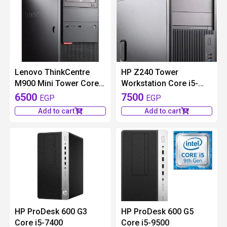
available 1 pieces
available 1 pieces
Lenovo ThinkCentre
HP Z240 Tower
M900 Mini Tower Core
Workstation Core i5-
i5-6500U
6500
6500
7500
EGP
EGP
Add to cart
Add to cart
available 1 pieces
HP ProDesk 600 G3
HP ProDesk 600 G5
Core i5-7400
Core i5-9500