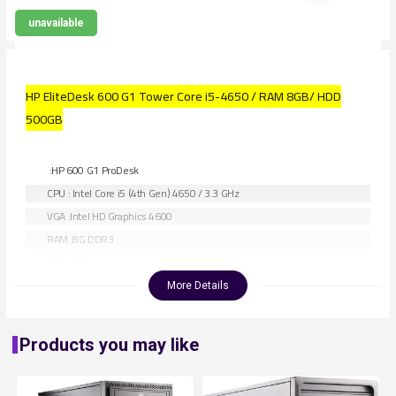
unavailable
HP EliteDesk 600 G1 Tower Core i5-4650 / RAM 8GB/ HDD
500GB
:HP 600 G1 ProDesk
CPU : Intel Core i5 (4th Gen) 4650 / 3.3 GHz
VGA :Intel HD Graphics 4600
RAM :8G DDR3
HDD :500 G
POWER SUPPLY :320w
More Details
Products you may like