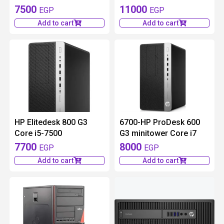
7500
11000
EGP
EGP
Add to cart
Add to cart
available 1 pieces
HP Elitedesk 800 G3
6700-HP ProDesk 600
Core i5-7500
G3 minitower Core i7
7700
8000
EGP
EGP
Add to cart
Add to cart