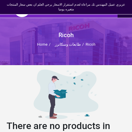
×
عزيزي عميل المهندس تك مراعاة لعدم استقرار الاسعار يرجي العلم ان بعض سعار المنتجات
☰
0
المهندس تك
EN
متغيره يوميا
Register
Login
Ricoh
Ricoh
/
طابعات وسكانرز
/
Home
There are no products in