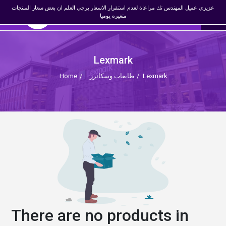
×
عزيزي عميل المهندس تك مراعاة لعدم استقرار الاسعار يرجي العلم ان بعض سعار المنتجات
☰
0
المهندس تك
EN
متغيره يوميا
Register
Login
Lexmark
Lexmark
/
طابعات وسكانرز
/
Home
There are no products in