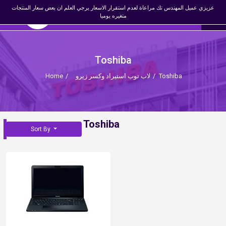
×
عزيزي عميل المهندس تك مراعاة لعدم استقرار الاسعار يرجي العلم ان بعض سعار المنتجات
☰
0
المهندس تك
EN
متغيره يوميا
Register
Login
Toshiba
Toshiba
/
لاب توب استيراد وكسر زيرو
/
Home
Toshiba
Sort By