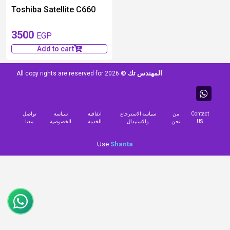
Toshiba Satellite C660
3500
EGP
Add to cart
المهندس تك ©
All copy rights are reserved for
2026
Contact
من
سياسة الاسترجاع
اتفاقية
سياسة
تواصل
US
نحن
والاستبدال
الخدمة
الخصوصية
معنا
Use
Shanta