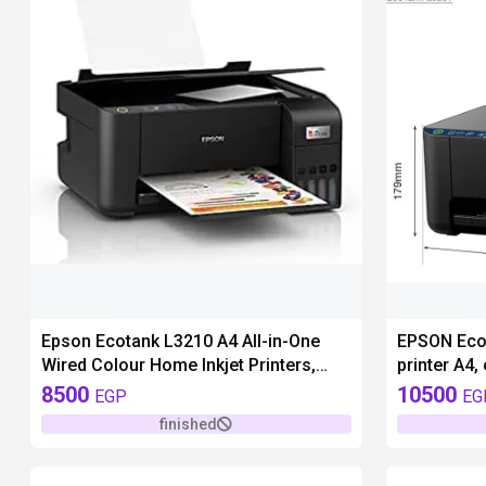
unavailable
unavailable
Epson Ecotank L3210 A4 All-in-One
EPSON Eco
Wired Colour Home Inkjet Printers,
printer A4, 
Black
WiFi and S
8500
10500
EGP
EG
finished