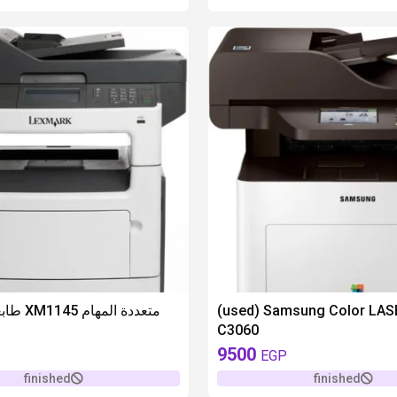
unavailable
طابعة لكسمارك XM1145 متعددة المهام
(used) Samsung Color LAS
C3060
9500
EGP
finished
finished