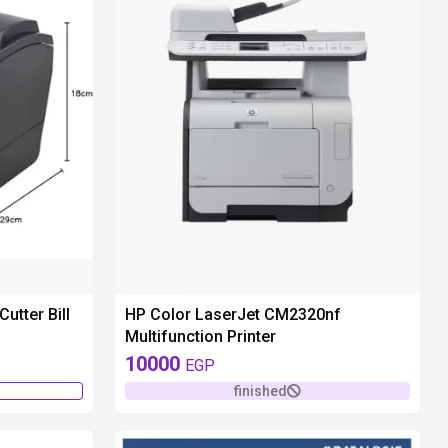
unavailable
utter Bill
HP Color LaserJet CM2320nf
Multifunction Printer
10000
EGP
finished