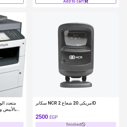
Add to cart
unavailable
سكانر NCR امريكى 20 شعاع 2D
بالأبيض /
2500
EGP
finished