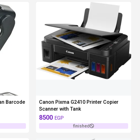
unavailable
an Barcode
Canon Pixma G2410 Printer Copier
Scanner with Tank
8500
EGP
finished