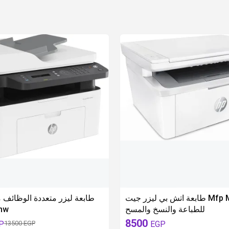
eces
700 EGP
available 1 pieces
طابعة اتش بي ليزر جيت Mfp M141a،
طابعة ليزر متعددة الوظائ -
للطباعة والنسخ والمسح
موديلfnw
8500
P
EGP
13500 EGP