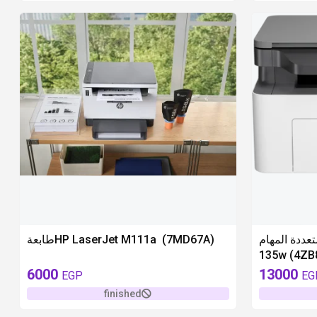
unavailable
unavailable
طابعة متعددة المهام
طابعةHP LaserJet M111a ‎ (7MD67A)
135w (4ZB
6000
13000
EGP
EG
finished