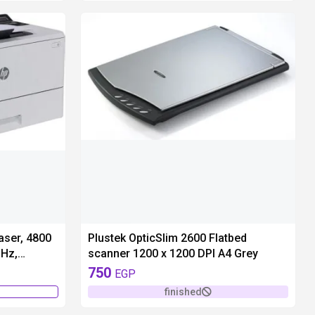
unavailable
aser, 4800
Plustek OpticSlim 2600 Flatbed
MHz,
scanner 1200 x 1200 DPI A4 Grey
750
EGP
finished