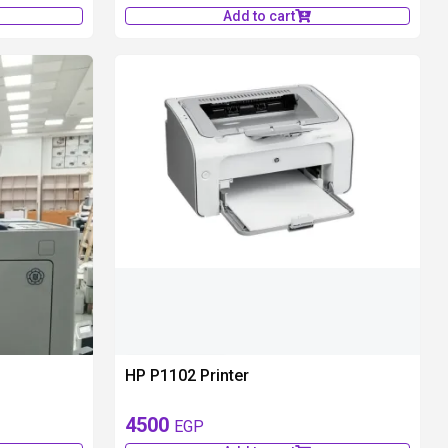
Add to cart
available 1 pieces
HP P1102 Printer
4500
EGP