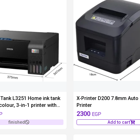
Tank L3251 Home ink tank
X-Printer D200 7.8mm Auto C
colour, 3-in-1 printer with
Printer
martPanel App connectivity
2300
P
EGP
finished
Add to cart