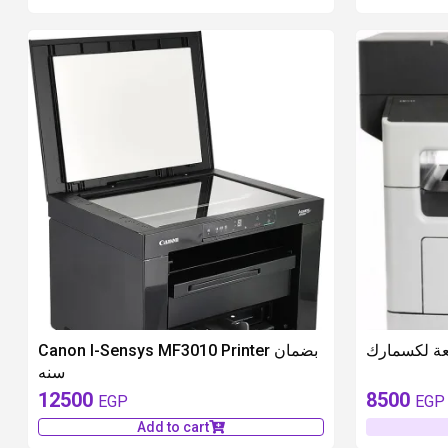
unavailable
Canon I-Sensys MF3010 Printer بضمان
سنه
12500
8500
EGP
EGP
Add to cart