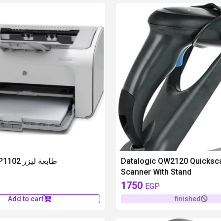
unavailable
اتش بي برو P1102 طابعة ليزر
Datalogic QW2120 Quicksc
Scanner With Stand
1750
EGP
Add to cart
finished