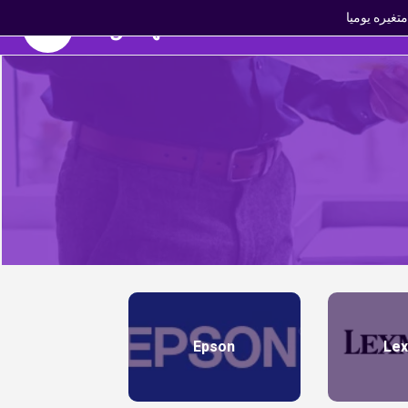
غيره يوميا
المهندس تك
Brands
Offers
Epson
Le