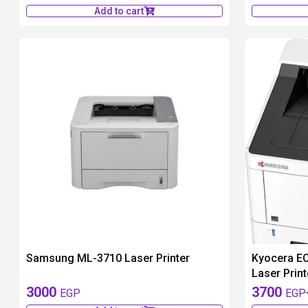
Add to cart
available 1 pieces
Samsung ML-3710 Laser Printer
Kyocera E
Laser Print
3000
3700
EGP
EGP