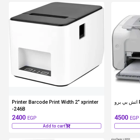
Printer Barcode Print Width 2" xprinter
-246B
2400
4500
EGP
EGP
Add to cart