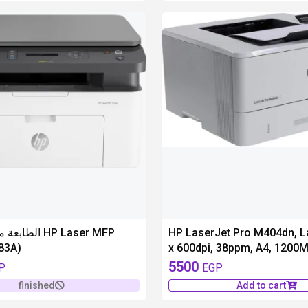
ال HP Laser MFP
HP LaserJet Pro M404dn, L
83A)
x 600dpi, 38ppm, A4, 1200
256MB, USB, LCD
5500
P
EGP
finished
Add to cart