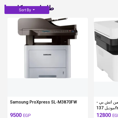
طابعات وسكانرز
Sort By
available 1 pi
Samsung ProXpress SL-M3870FW
ف من اتش بي
 137
9500
12800
EGP
EG