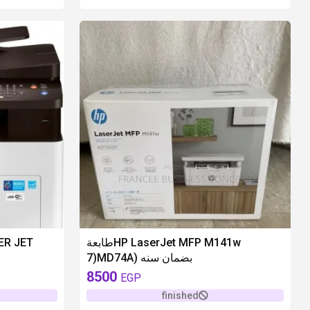
unavailable
ER JET
طابعةHP LaserJet MFP M141w ‎‏
(7MD74A) بضمان سنه
8500
EGP
finished