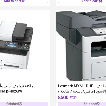
Add to cart
Add to cart
unavailable
Lexmark MX611DHE - متعدد الوظائف
ماكنة تريامف أبيض و |
ler p-4026iw
 والأسود (فاكس/ناسخة / طابعة
ماسح ضوئي)
8500
EGP
finished
finished