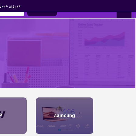
عزيزي عميل 
0
search
EN
P
samsung