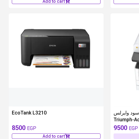
Add to cart
available 1 pieces
unavailable
EcoTank L3210
أسود وايرلس
Triumph-Ad
8500
9500
EGP
EGP
Add to cart